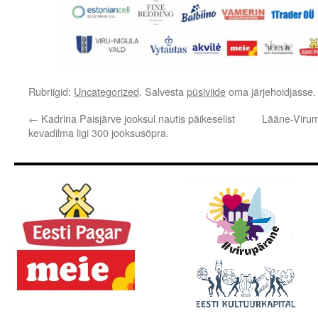
Rubriigid:
Uncategorized
. Salvesta
püsiviide
oma järjehoidjasse.
←
Kadrina Paisjärve jooksul nautis päikeselist
Lääne-Virum
kevadilma ligi 300 jooksusõpra.