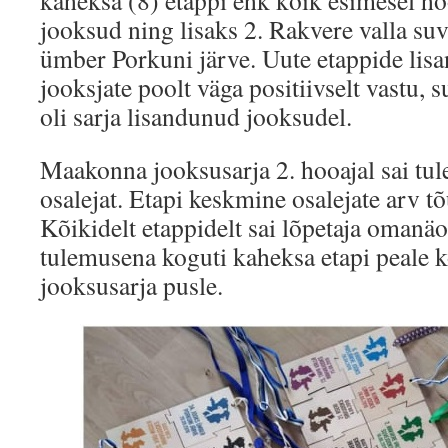
kaheksa (8) etappi ehk kõik esimesel h
jooksud ning lisaks 2. Rakvere valla suv
ümber Porkuni järve. Uute etappide lis
jooksjate poolt väga positiivselt vastu, 
oli sarja lisandunud jooksudel.
Maakonna jooksusarja 2. hooajal sai tu
osalejat. Etapi keskmine osalejate arv tõ
Kõikidelt etappidelt sai lõpetaja omanäol
tulemusena koguti kaheksa etapi peale
jooksusarja pusle.