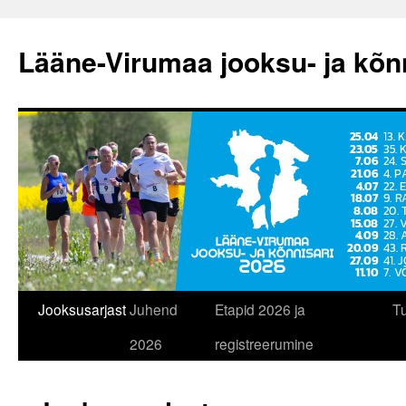
Lääne-Virumaa jooksu- ja kõn
Liigu
Jooksusarjast
Juhend
Etapid 2026 ja
T
sisu
2026
registreerumine
juurde