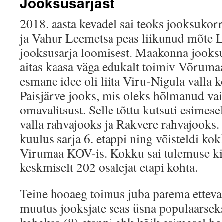
Jooksusarjast
2018. aasta kevadel sai teoks jooksukor
ja Vahur Leemetsa peas liikunud mõte
jooksusarja loomisest. Maakonna jooks
aitas kaasa väga edukalt toimiv Võruma
esmane idee oli liita Viru-Nigula valla
Paisjärve jooks, mis oleks hõlmanud v
omavalitsust. Selle tõttu kutsuti esimese
valla rahvajooks ja Rakvere rahvajooks.
kuulus sarja 6. etappi ning võisteldi ko
Virumaa KOV-is. Kokku sai tulemuse kir
keskmiselt 202 osalejat etapi kohta.
Teine hooaeg toimus juba parema etteva
muutus jooksjate seas üsna populaarsek