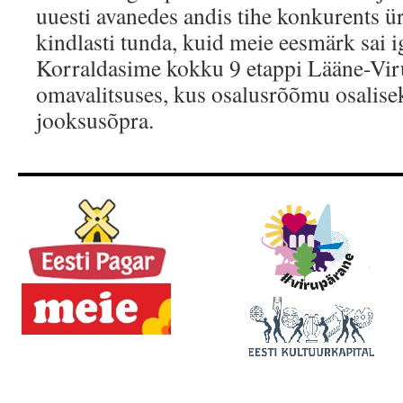
uuesti avanedes andis tihe konkurents ür
kindlasti tunda, kuid meie eesmärk sai ig
Korraldasime kokku 9 etappi Lääne-Vi
omavalitsuses, kus osalusrõõmu osalisek
jooksusõpra.